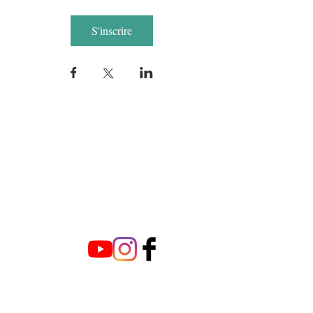
S'inscrire
Nouveau single et
nouvelle musique
bientôt
©2021 by Naomi-Ayé. Creado con
Wix.com